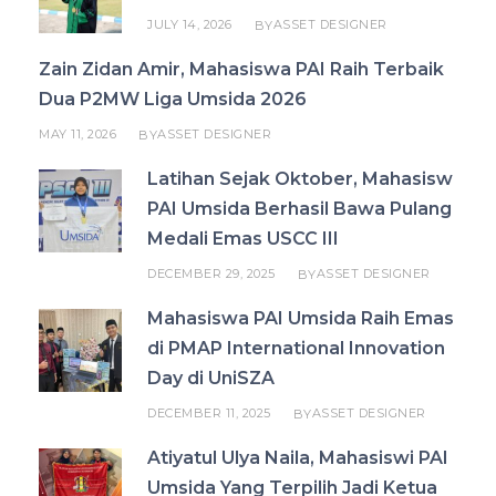
JULY 14, 2026
ASSET DESIGNER
BY
Zain Zidan Amir, Mahasiswa PAI Raih Terbaik
Dua P2MW Liga Umsida 2026
MAY 11, 2026
ASSET DESIGNER
BY
Latihan Sejak Oktober, Mahasisw
PAI Umsida Berhasil Bawa Pulang
Medali Emas USCC III
DECEMBER 29, 2025
ASSET DESIGNER
BY
Mahasiswa PAI Umsida Raih Emas
di PMAP International Innovation
Day di UniSZA
DECEMBER 11, 2025
ASSET DESIGNER
BY
Atiyatul Ulya Naila, Mahasiswi PAI
Umsida Yang Terpilih Jadi Ketua