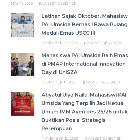
MAY 11, 2026
ASSET DESIGNER
BY
Latihan Sejak Oktober, Mahasisw
PAI Umsida Berhasil Bawa Pulang
Medali Emas USCC III
DECEMBER 29, 2025
ASSET DESIGNER
BY
Mahasiswa PAI Umsida Raih Emas
di PMAP International Innovation
Day di UniSZA
DECEMBER 11, 2025
ASSET DESIGNER
BY
Atiyatul Ulya Naila, Mahasiswi PAI
Umsida Yang Terpilih Jadi Ketua
Umum IMM Averroes 25/26 untuk
Buktikan Posisi Strategis
Perempuan
NOVEMBER 12, 2025
ASSET DESIGNER
BY