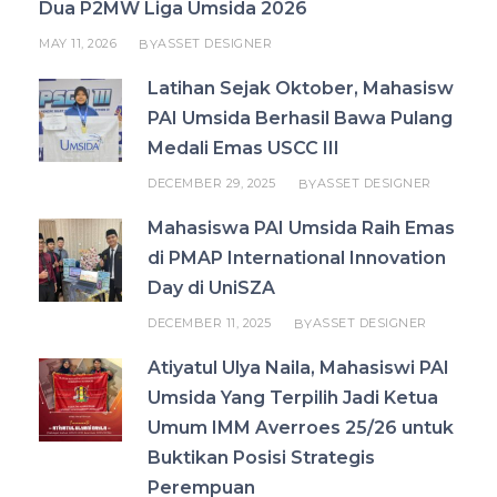
Dua P2MW Liga Umsida 2026
MAY 11, 2026
ASSET DESIGNER
BY
Latihan Sejak Oktober, Mahasisw
PAI Umsida Berhasil Bawa Pulang
Medali Emas USCC III
DECEMBER 29, 2025
ASSET DESIGNER
BY
Mahasiswa PAI Umsida Raih Emas
di PMAP International Innovation
Day di UniSZA
DECEMBER 11, 2025
ASSET DESIGNER
BY
Atiyatul Ulya Naila, Mahasiswi PAI
Umsida Yang Terpilih Jadi Ketua
Umum IMM Averroes 25/26 untuk
Buktikan Posisi Strategis
Perempuan