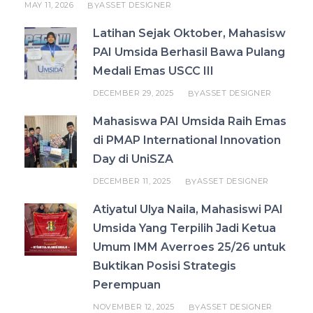
MAY 11, 2026
ASSET DESIGNER
BY
Latihan Sejak Oktober, Mahasisw
PAI Umsida Berhasil Bawa Pulang
Medali Emas USCC III
DECEMBER 29, 2025
ASSET DESIGNER
BY
Mahasiswa PAI Umsida Raih Emas
di PMAP International Innovation
Day di UniSZA
DECEMBER 11, 2025
ASSET DESIGNER
BY
Atiyatul Ulya Naila, Mahasiswi PAI
Umsida Yang Terpilih Jadi Ketua
Umum IMM Averroes 25/26 untuk
Buktikan Posisi Strategis
Perempuan
NOVEMBER 12, 2025
ASSET DESIGNER
BY