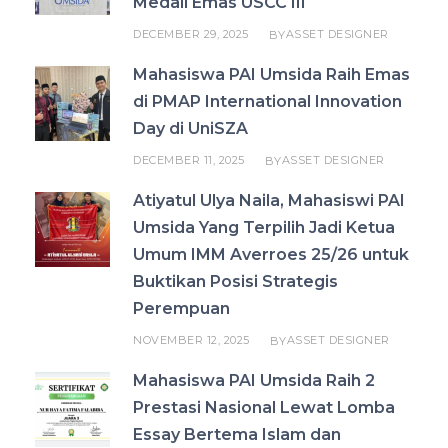
Medali Emas USCC III
DECEMBER 29, 2025
ASSET DESIGNER
BY
Mahasiswa PAI Umsida Raih Emas
di PMAP International Innovation
Day di UniSZA
DECEMBER 11, 2025
ASSET DESIGNER
BY
Atiyatul Ulya Naila, Mahasiswi PAI
Umsida Yang Terpilih Jadi Ketua
Umum IMM Averroes 25/26 untuk
Buktikan Posisi Strategis
Perempuan
NOVEMBER 12, 2025
ASSET DESIGNER
BY
Mahasiswa PAI Umsida Raih 2
Prestasi Nasional Lewat Lomba
Essay Bertema Islam dan